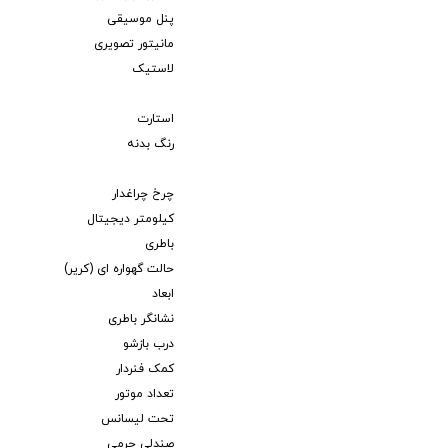
پنل موسیقی
مانیتور تصویری
لاستیک
استارت
رنگ بدنه
چرخ چراغدار
کیلومتر دیجیتال
باطری
حالت گهواره ای (کریر)
ابعاد
نشانگر باطری
درب بازشو
کمک فنردار
تعداد موتور
تحت لیسانس
صندلی چرمی