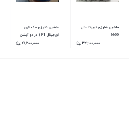
ماشین شارژی تویوتا مدل
ماشین شارژی مک لارن
6655
اورجینال P1 ( در دو آپشن
اورجینال و غیر اورجینال)
۴۱,۲۰۰,۰۰۰
۳۲,۹۰۰,۰۰۰