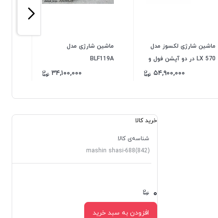
ماشین شارژی لکسوز مدل
ماشین شارژی مدل
ماشی
LX 570 در دو آپشن فول و
BLF119A
چهارمو
معمولی
۳۴,۱۰۰,۰۰۰
۵۴,۹۰۰,۰۰۰
خرید کالا
شناسه‌ی کالا
mashin shasi-688(842)
۰
۰
افزودن به سبد خرید