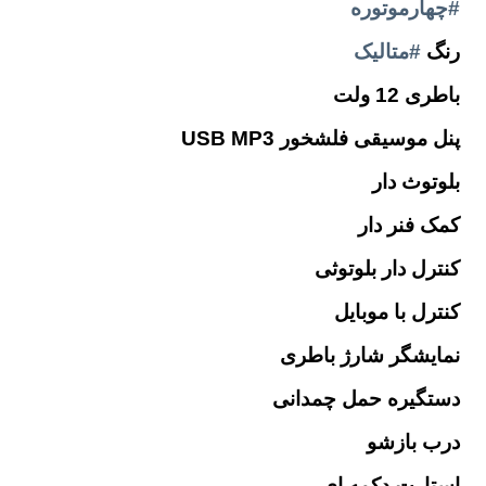
#چهارموتوره
رنگ
#متالیک
باطری 12 ولت
پنل موسیقی فلشخور USB MP3
بلوتوث دار
کمک فنر دار
کنترل دار بلوتوثی
کنترل با موبایل
نمایشگر شارژ باطری
دستگیره حمل چمدانی
درب بازشو
استارت دکمه ای