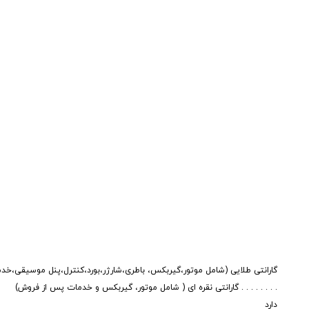
گارانتی طلایی (شامل موتور،گیربکس، باطری،شارژر،بورد،کنترل،پنل موسیقی،خ
. . . . . . . . گارانتی نقره ای ( شامل موتور، گیربکس و خدمات پس از فروش)
دارد