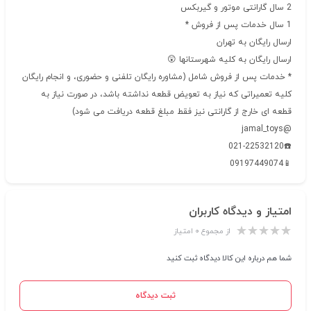
2 سال گارانتی موتور و گیربکس
1 سال خدمات پس از فروش *
ارسال رایگان به تهران
ارسال رایگان به کلیه شهرستانها 😲
* خدمات پس از فروش شامل (مشاوره رایگان تلفنی و حضوری، و انجام رایگان
کلیه تعمیراتی که نیاز به تعویض قطعه نداشته باشد، در صورت نیاز به
قطعه ای خارج از گارانتی نیز فقط مبلغ قطعه دریافت می شود)
@jamal_toys
☎️021-22532120
📱09197449074
امتیاز و دیدگاه کاربران
از مجموع ۰ امتیاز
شما هم درباره این کالا دیدگاه ثبت کنید
ثبت دیدگاه