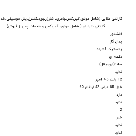
گارانتی طلایی (شامل موتور،گیربکس،باطری، شارژر،بورد،کنترل،پنل موسیقی،خ
. . . . . . . . گارانتی نقره ای ( شامل موتور، گیربکس و خدمات پس از فروش)
فلشخور
پدال گاز
پلاستیک فشرده
دکمه ای
ساده(اورجینال)
ندارد
12 ولت 4.5 آمپر
طول 85 عرض 42 ارتفاع 60
دارد
ندارد
2
خیر
ندارد
ندارد