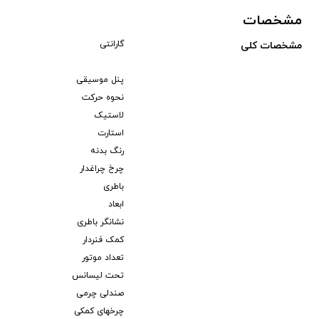
مشخصات
گارانتی
مشخصات کلی
پنل موسیقی
نحوه حرکت
لاستیک
استارت
رنگ بدنه
چرخ چراغدار
باطری
ابعاد
نشانگر باطری
کمک فنردار
تعداد موتور
تحت لیسانس
صندلی چرمی
چرخهای کمکی