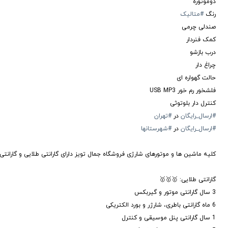
دوموتوره
رنگ
#متالیک
صندلی چرمی
کمک فنردار
درب بازشو
چراغ دار
حالت گهواره ای
فلشخور رم خور USB MP3
کنترل دار بلوتوثی
#ارسال_رایگان
در
#تهران
#ارسال_رایگان
در
#شهرستانها
کلیه ماشین ها و موتورهای شارژی فروشگاه جمال تویز دارای گارانتی طلایی و گارانتی
گارانتی طلایی: 🥇🥇🥇
3 سال گارانتی موتور و گیربکس
6 ماه گارانتی باطری، شارژر و بورد الکتریکی
1 سال گارانتی پنل موسیقی و کنترل