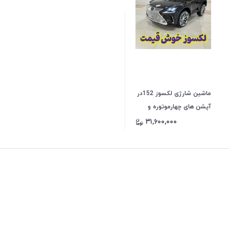
ماشین شارژی لکسوز 152در
آپشن های چهارموتوره و
دوموتوره
۳۱,۶۰۰,۰۰۰