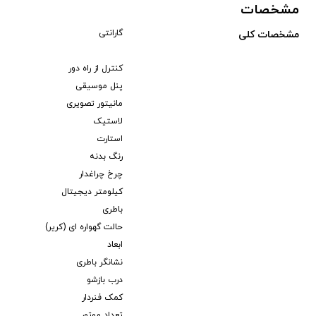
مشخصات
گارانتی
مشخصات کلی
کنترل از راه دور
پنل موسیقی
مانیتور تصویری
لاستیک
استارت
رنگ بدنه
چرخ چراغدار
کیلومتر دیجیتال
باطری
حالت گهواره ای (کریر)
ابعاد
نشانگر باطری
درب بازشو
کمک فنردار
تعداد موتور