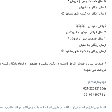
5 سال خدمات پس از فروش *
ارسال رایگان به تهران
ارسال رایگان به کلیه شهرستانها 😲
گارانتی نقره ای : 🥈🥈🥈
2 سال گارانتی موتور و گیربکس
1 سال خدمات پس از فروش *
ارسال رایگان به تهران
ارسال رایگان به کلیه شهرستانها 😲
* خدمات پس از فروش شامل (مشاوره رایگان تلفنی و حضوری، و انجام رایگان کلیه تع
دریافت می شود)
@jamal_toys
☎️021-22532120
📱09197449074
#ماشین_شارژی
#هدیه_تولد
#اسباب‌بازی_شیک
#اسباب‌بازی_لاکچری
#انتخاب_درس