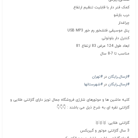
کمک فنر دار با قابلیت تنظیم ارتفاع
درب بازشو
چراغدار
پنل موسیقی فلشخور رم خور USB MP3
کنترل دار بلوتوثی
ابعاد طول 124 عرض 83 ارتفاع 81
مناسب تا 7-8 سال
#ارسال_رایگان
در
#تهران
#ارسال_رایگان
در
#شهرستانها
کلیه ماشین ها و موتورهای شارژی فروشگاه جمال تویز دارای گارانتی طلایی و
گارانتی نقره ای به شرح ذیل می باشند : 👇👇👇
گارانتی طلایی: 🥇🥇🥇
3 سال گارانتی موتور و گیربکس