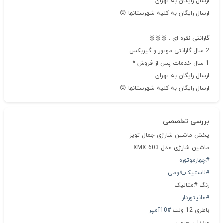
ارسال رایگان به تهران
ارسال رایگان به کلیه شهرستانها 😲
گارانتی نقره ای : 🥈🥈🥈
2 سال گارانتی موتور و گیربکس
1 سال خدمات پس از فروش *
ارسال رایگان به تهران
ارسال رایگان به کلیه شهرستانها 😲
بررسی تخصصی
پخش ماشین شارژی جمال تویز
ماشین شارژی مدل XMX 603
#چهارموتوره
#لاستیک_فومی
رنگ #متالیک
#مانیتوردار
باطری 12 ولت
#10آمپر
صندلی_چرمی